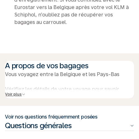
Eurostar vers la Belgique après votre vol KLM à
Schiphol, n’oubliez pas de récupérer vos
bagages au carrousel.
A propos de vos bagages
Vous voyagez entre la Belgique et les Pays-Bas
Vérifiez les détails de votre voyage pour savoir
Voir plus
combien de valises vous pouvez enregistrer pour
votre vol. Dans les trains Eurostar, vous êtes autorisé
à emporter jusqu'à 3 bagages par personne. Cela
Voir nos questions fréquemment posées
s'applique également si vous avez acheté plus de
Questions générales
bagages que la quantité standard autorisée sur votre
billet.
Quand dois-je récupérer mon billet de